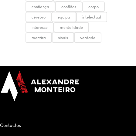
confiança
conflitos
corpo
cérebro
equipa
intelectual
interesse
mentalidade
mentira
sinais
verdade
Contactos