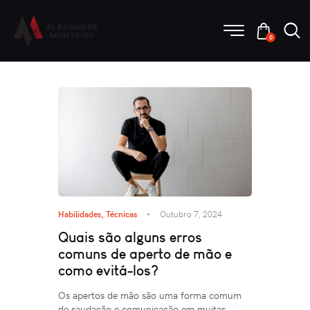
0
Habilidades
,
Técnicas
Outubro 7, 2024
Quais são alguns erros
comuns de aperto de mão e
como evitá-los?
Os apertos de mão são uma forma comum
de saudação e comunicação em muitas