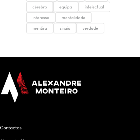
cérebro
equipa
intelectual
interesse
mentalidade
mentira
sinais
verdade
Contactos