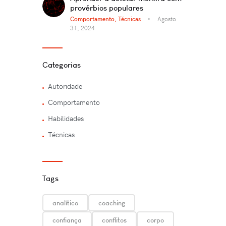
provérbios populares
Comportamento,
Técnicas
Agosto
31, 2024
Categorias
Autoridade
Comportamento
Habilidades
Técnicas
Tags
analítico
coaching
confiança
conflitos
corpo